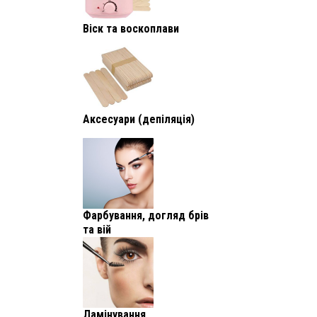
Віск та воскоплави
Аксесуари (депіляція)
Фарбування, догляд брів
та вій
Ламінування