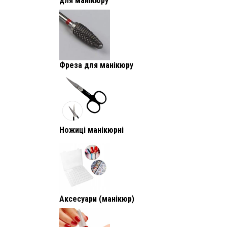
для манікюру
Фреза для манікюру
Ножиці манікюрні
Аксесуари (манікюр)