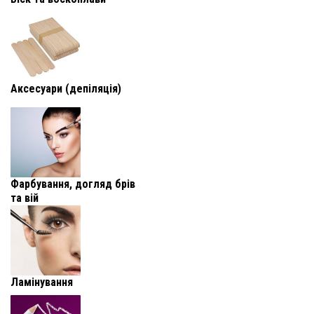
Аксесуари (депіляція)
Фарбування, догляд брів
та вій
Ламінування