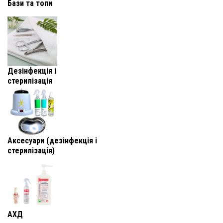
Бази та топи
Дезінфекція і
стерилізація
Аксесуари (дезінфекція і
стерилізація)
АХД