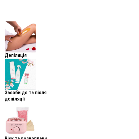
Депіляція
Засоби до та після
депіляції
Віск та воскоплави