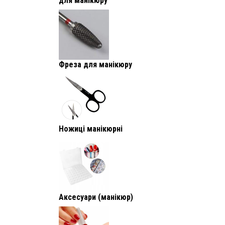
для манікюру
Фреза для манікюру
Ножиці манікюрні
Аксесуари (манікюр)