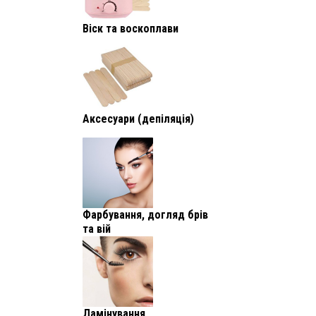
Віск та воскоплави
Аксесуари (депіляція)
Фарбування, догляд брів
та вій
Ламінування