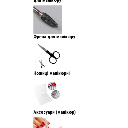
для манікюру
Фреза для манікюру
Ножиці манікюрні
Аксесуари (манікюр)