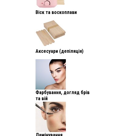
Віск та воскоплави
Аксесуари (депіляція)
Фарбування, догляд брів
та вій
Ламінування