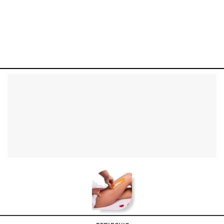
+38 (099) 401-
22-73
info@milllon.com.ua