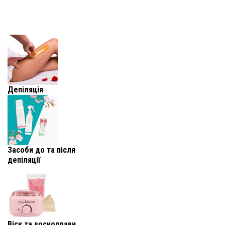
Депіляція
Засоби до та після
депіляції
Віск та воскоплави