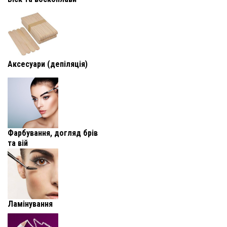
Аксесуари (депіляція)
Фарбування, догляд брів
та вій
Ламінування