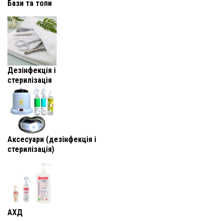
Бази та топи
Дезінфекція і
стерилізація
Аксесуари (дезінфекція і
стерилізація)
АХД