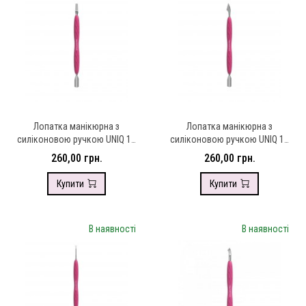
Лопатка манікюрна з
Лопатка манікюрна з
силіконовою ручкою UNIQ 10
силіконовою ручкою UNIQ 10
TYPE 5 (пушер округлий
TYPE 3 (пушер округлий
260,00 грн.
260,00 грн.
вузький + лопать широка
вузький + топірець)
пряма)
Купити
Купити
В наявності
В наявності