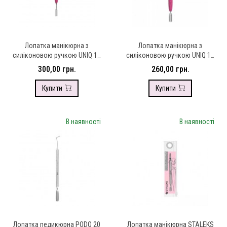
Лопатка манікюрна з
Лопатка манікюрна з
силіконовою ручкою UNIQ 11
силіконовою ручкою UNIQ 10
TYPE 1 (пушер плоский
TYPE 4.2 (пушер округлий
300,00 грн.
260,00 грн.
прямий + кільце)
вузький + лопать відігнута)
Купити
Купити
В наявності
В наявності
Лопатка педикюрна PODO 20
Лопатка манікюрна STALEKS