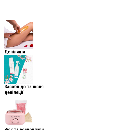
Депіляція
Засоби до та після
депіляції
Віск та воскоплави