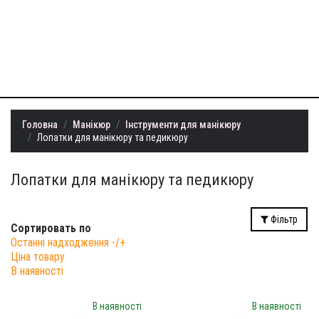
+38 (099) 401-
22-73
info@milllon.com.ua
Головна
Манікюр
Інструменти для манікюру
Лопатки для манікюру та педикюру
Лопатки для манікюру та педикюру
Фільтр
Сортировать по
Останні надходження -/+
Ціна товару
В наявності
В наявності
В наявності