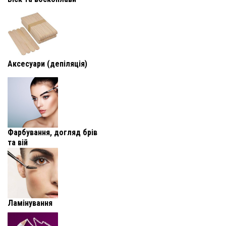
Аксесуари (депіляція)
Фарбування, догляд брів
та вій
Ламінування