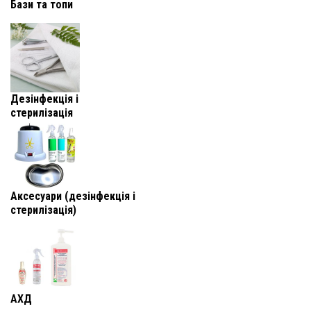
Бази та топи
Дезінфекція і
стерилізація
Аксесуари (дезінфекція і
стерилізація)
АХД