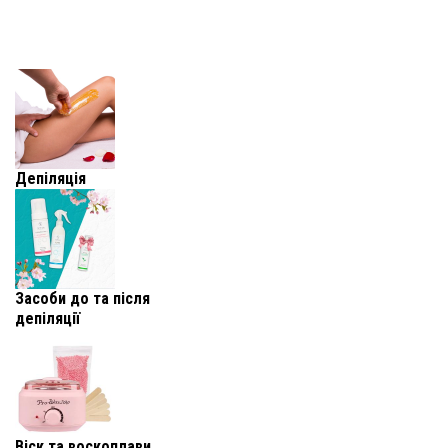
Депіляція
Засоби до та після
депіляції
Віск та воскоплави