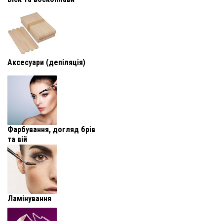
Аксесуари (депіляція)
Фарбування, догляд брів
та вій
Ламінування