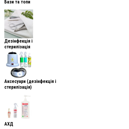
Бази та топи
Дезінфекція і
стерилізація
Аксесуари (дезінфекція і
стерилізація)
АХД