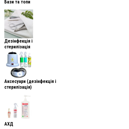
Бази та топи
Дезінфекція і
стерилізація
Аксесуари (дезінфекція і
стерилізація)
АХД