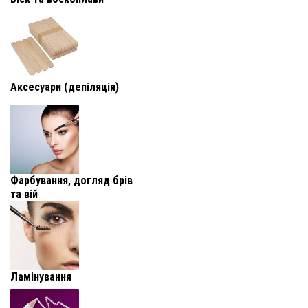
Аксесуари (депіляція)
Фарбування, догляд брів
та вій
Ламінування