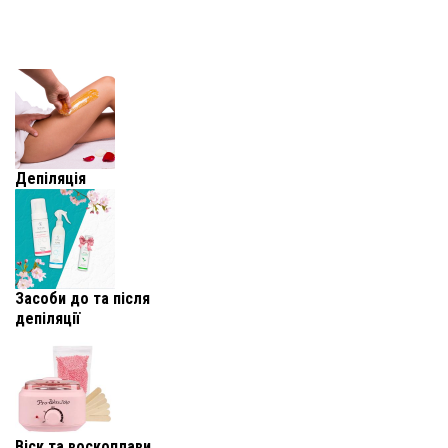
Депіляція
Засоби до та після
депіляції
Віск та воскоплави