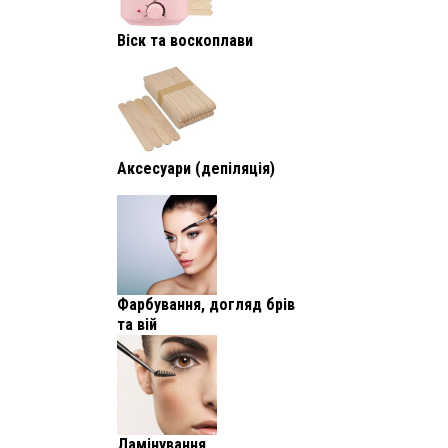
Віск та воскоплави
Аксесуари (депіляція)
Фарбування, догляд брів
та вій
Ламінування