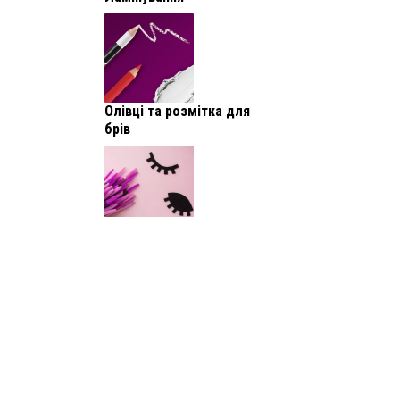
Олівці та розмітка для
брів
Догляд за бровами та
віями
Знежирювач та шампунь
для брів