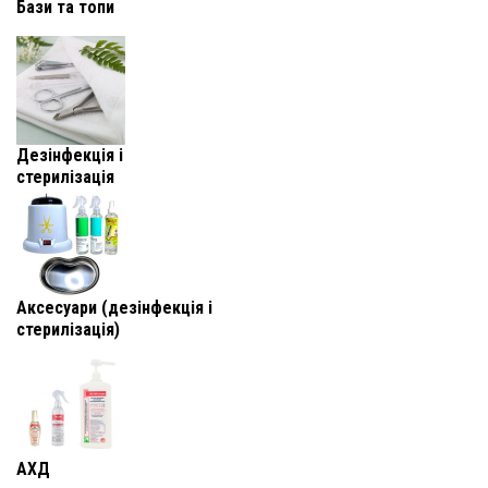
Бази та топи
Дезінфекція і
стерилізація
Аксесуари (дезінфекція і
стерилізація)
АХД