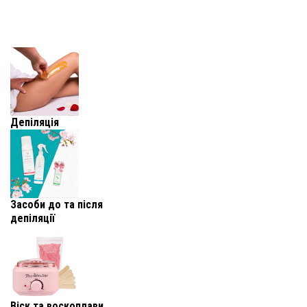
Депіляція
Засоби до та після
депіляції
Віск та воскоплави