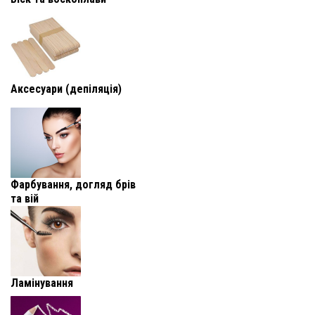
Аксесуари (депіляція)
Фарбування, догляд брів
та вій
Ламінування