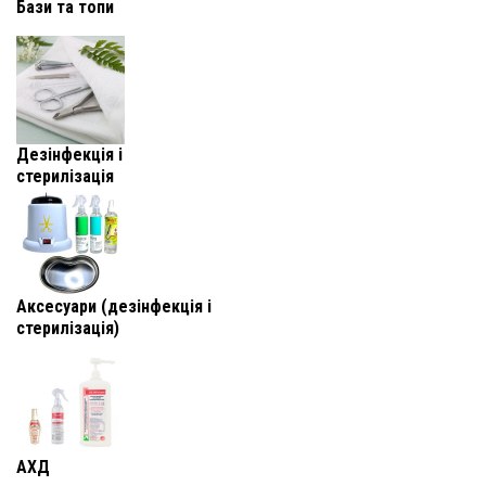
Бази та топи
Дезінфекція і
стерилізація
Аксесуари (дезінфекція і
стерилізація)
АХД