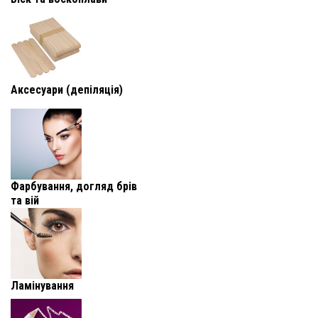
Аксесуари (депіляція)
Фарбування, догляд брів
та вій
Ламінування