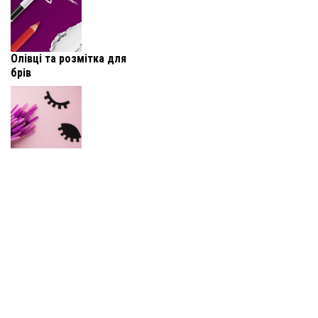
Олівці та розмітка для
брів
Догляд за бровами та
віями
Знежирювач та шампунь
для брів