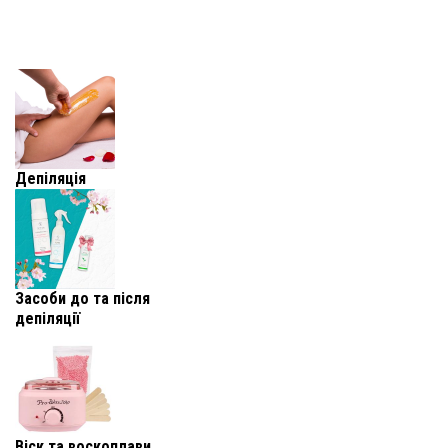
Депіляція
Засоби до та після
депіляції
Віск та воскоплави