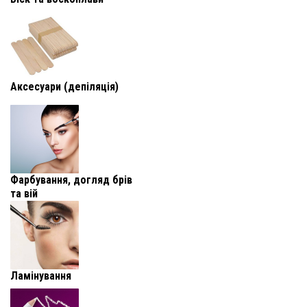
Аксесуари (депіляція)
Фарбування, догляд брів
та вій
Ламінування