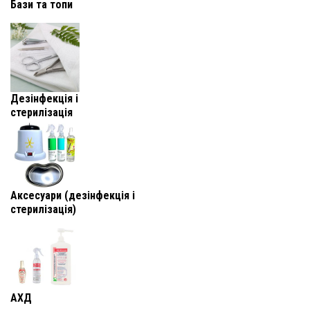
Бази та топи
Дезінфекція і
стерилізація
Аксесуари (дезінфекція і
стерилізація)
АХД