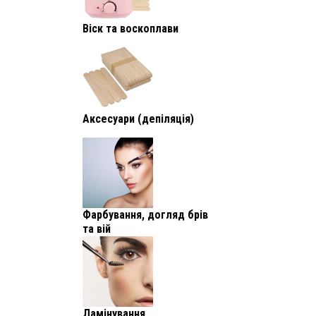
Віск та воскоплави
Аксесуари (депіляція)
Фарбування, догляд брів
та вій
Ламінування