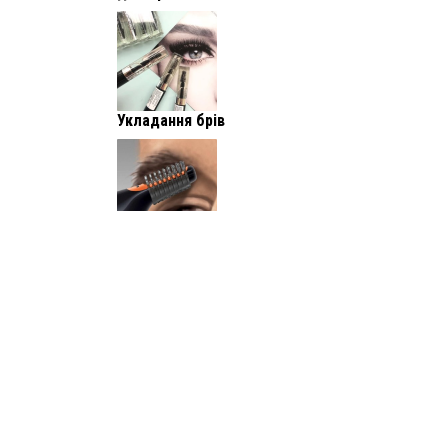
Укладання брів
Інструменти для
оформлення та корекції
брів
Фарбування брів