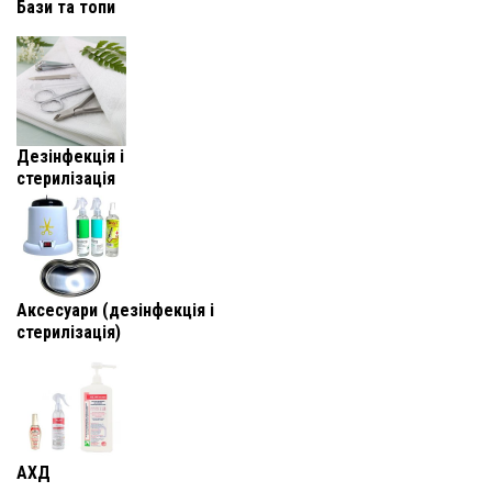
Бази та топи
Дезінфекція і
стерилізація
Аксесуари (дезінфекція і
стерилізація)
АХД