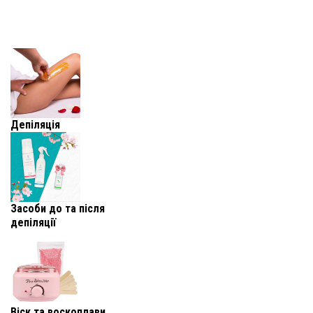
Депіляція
Засоби до та після
депіляції
Віск та воскоплави