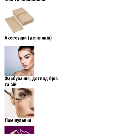
Аксесуари (депіляція)
Фарбування, догляд брів
та вій
Ламінування