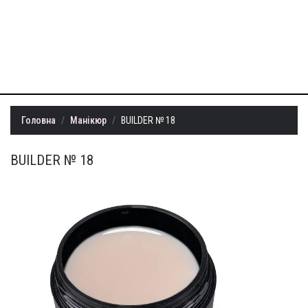
+38 (099) 401-
22-73
info@milllon.com.ua
Головна
Манікюр
BUILDER № 18
BUILDER № 18