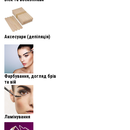
Аксесуари (депіляція)
Фарбування, догляд брів
та вій
Ламінування