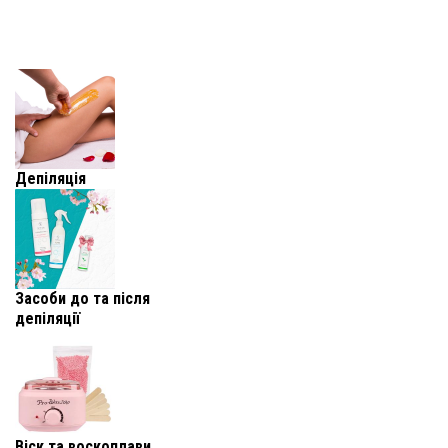
Депіляція
Засоби до та після
депіляції
Віск та воскоплави