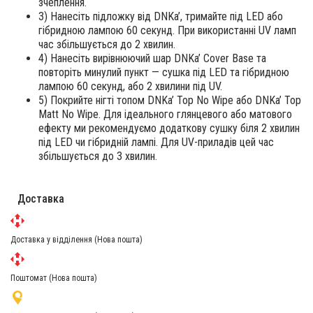
зчеплення.
3) Нанесіть підложку від DNKa’, тримайте під LED або
гібридною лампою 60 секунд. При використанні UV ламп
час збільшується до 2 хвилин.
4) Нанесіть вирівнюючий шар DNKa’ Cover Base та
повторіть минулий пункт — сушка під LED та гібридною
лампою 60 секунд, або 2 хвилини під UV.
5) Покрийте нігті топом DNKa’ Top No Wipe або DNKa’ Top
Matt No Wipe. Для ідеального глянцевого або матового
ефекту ми рекомендуємо додаткову сушку біля 2 хвилин
під LED чи гібридній лампі. Для UV-приладів цей час
збільшується до 3 хвилин.
Доставка
Доставка у відділення (Нова пошта)
Поштомат (Нова пошта)