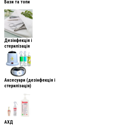
Бази та топи
Дезінфекція і
стерилізація
Аксесуари (дезінфекція і
стерилізація)
АХД