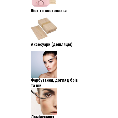
Віск та воскоплави
Аксесуари (депіляція)
Фарбування, догляд брів
та вій
Ламінування