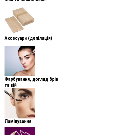
Аксесуари (депіляція)
Фарбування, догляд брів
та вій
Ламінування