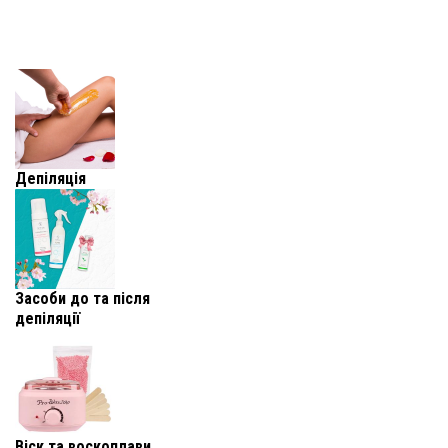
Депіляція
Засоби до та після
депіляції
Віск та воскоплави