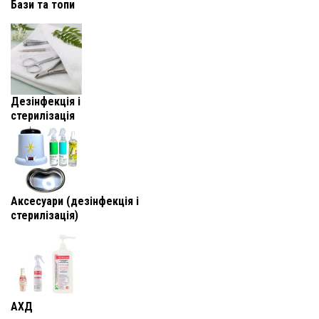
Бази та топи
Дезінфекція і
стерилізація
Аксесуари (дезінфекція і
стерилізація)
АХД