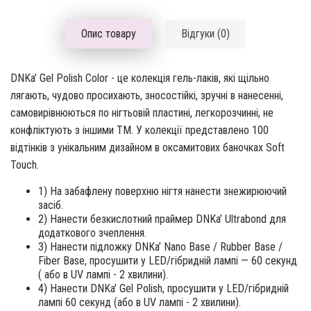
Опис товару
Відгуки (0)
DNKa’ Gel Polish Color - це колекція гель-лаків, які щільно
лягають, чудово просихають, зносостійкі, зручні в нанесенні,
самовирівнюються по нігтьовій пластині, легкорозчинні, не
конфліктують з іншими ТМ. У колекції представлено 100
відтінків з унікальним дизайном в оксамитових баночках Soft
Touch.
1) На забафлену поверхню нігтя нанести знежирюючий
засіб.
2) Нанести безкислотний праймер DNKa’ Ultrabond для
додаткового зчеплення.
3) Нанести підложку DNKa’ Nano Base / Rubber Base /
Fiber Base, просушити у LED/гібридній лампі — 60 секунд
( або в UV лампі - 2 хвилини).
4) Нанести DNKa’ Gel Polish, просушити у LED/гібридній
лампі 60 секунд (або в UV лампі - 2 хвилини).