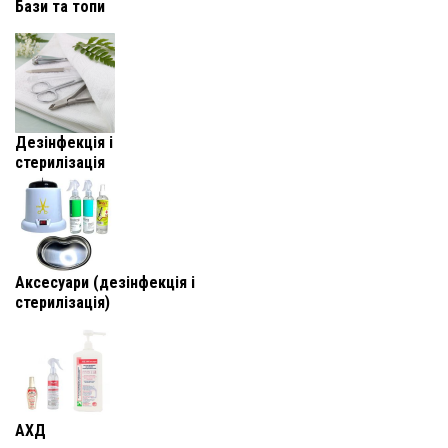
Бази та топи
Дезінфекція і
стерилізація
Аксесуари (дезінфекція і
стерилізація)
АХД