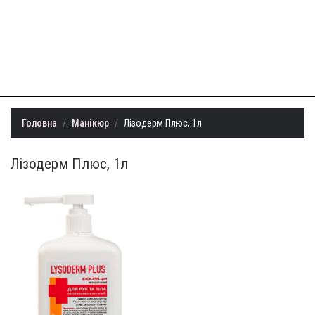
+38 (099) 401-
22-73
info@milllon.com.ua
Головна
Манікюр
Лізодерм Плюс, 1л
Лізодерм Плюс, 1л