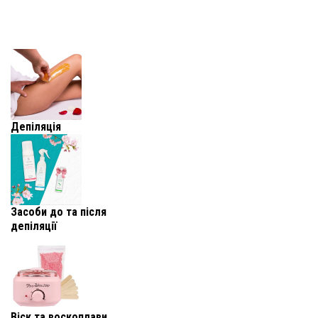
Депіляція
Засоби до та після
депіляції
Віск та воскоплави