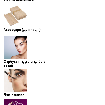
Аксесуари (депіляція)
Фарбування, догляд брів
та вій
Ламінування