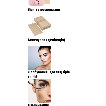
Віск та воскоплави
Аксесуари (депіляція)
Фарбування, догляд брів
та вій
Ламінування