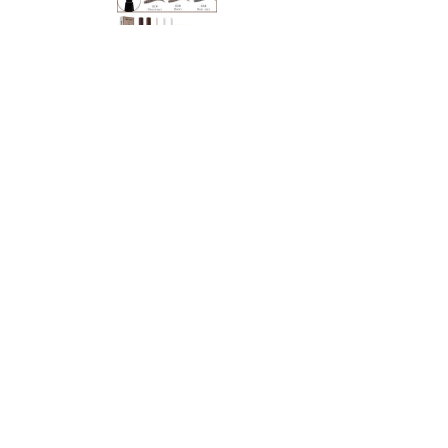
Аксесуари для брів та вій
Манікюр
Інструменти для манікюру