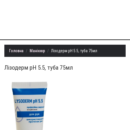
+38 (099) 401-
22-73
info@milllon.com.ua
Головна
Манікюр
Лізодерм рН 5.5, туба 75мл
Лізодерм рН 5.5, туба 75мл