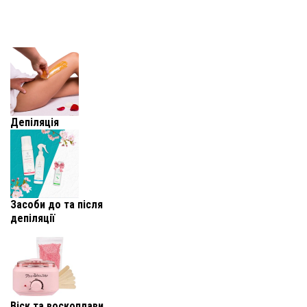
Депіляція
Засоби до та після
депіляції
Віск та воскоплави