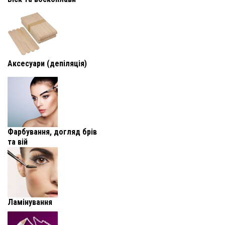
Аксесуари (депіляція)
Фарбування, догляд брів
та вій
Ламінування