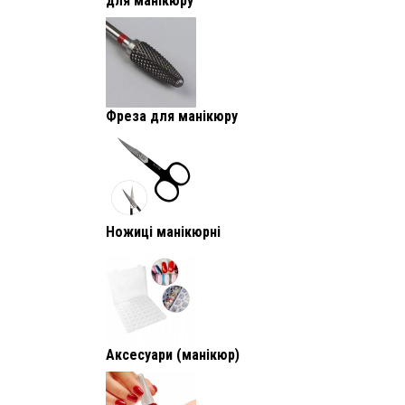
для манікюру
Фреза для манікюру
Ножиці манікюрні
Аксесуари (манікюр)