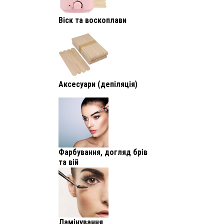
Віск та воскоплави
Аксесуари (депіляція)
Фарбування, догляд брів
та вій
Ламінування