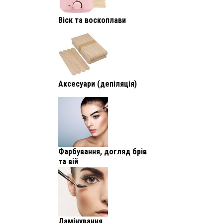
Віск та воскоплави
Аксесуари (депіляція)
Фарбування, догляд брів
та вій
Ламінування