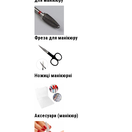
для манікюру
Фреза для манікюру
Ножиці манікюрні
Аксесуари (манікюр)