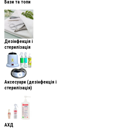
Бази та топи
Дезінфекція і
стерилізація
Аксесуари (дезінфекція і
стерилізація)
АХД