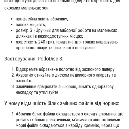
важкодоступні ділянки та локально підбирати жорсткість для
окремих маленьких зон.
професійна якість абразиву;
висока міцність;
розмір S - Зручний для виборчої роботи на маленьких
ділянках і в важкодоступних місцях;
жорсткість 240 грит, придатна для тонких нашарувань
ороговілої шкіри та фінального шліфування.
Застосування PodoDisc S:
Відокремте абразивне полотно від захисного паперу.
Акуратно стикуйте з диском педикюрного апарату та
наклейте.
Закінчивши працювати зі шкірою, зніміть одноразову
накладку та утилізуйте.
У чому відмінність білих змінних файлів від чорних:
Абразив білих файлів складається з оксиду алюмінію, що
робить їх більш пластичними, м'якими та зносостійкими.
Чорні файли складаються з карбіду кремнію, через що