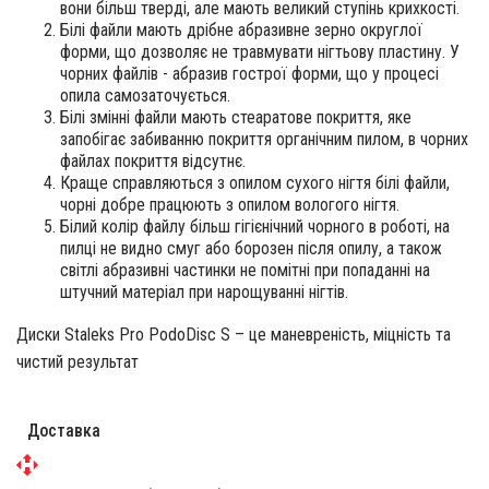
вони більш тверді, але мають великий ступінь крихкості.
Білі файли мають дрібне абразивне зерно округлої
форми, що дозволяє не травмувати нігтьову пластину. У
чорних файлів - абразив гострої форми, що у процесі
опила самозаточується.
Білі змінні файли мають стеаратове покриття, яке
запобігає забиванню покриття органічним пилом, в чорних
файлах покриття відсутнє.
Краще справляються з опилом сухого нігтя білі файли,
чорні добре працюють з опилом вологого нігтя.
Білий колір файлу більш гігієнічний чорного в роботі, на
пилці не видно смуг або борозен після опилу, а також
світлі абразивні частинки не помітні при попаданні на
штучний матеріал при нарощуванні нігтів.
Диски Staleks Pro PodoDisc S – це маневреність, міцність та
чистий результат
Доставка