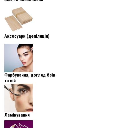
Аксесуари (депіляція)
Фарбування, догляд брів
та вій
Ламінування