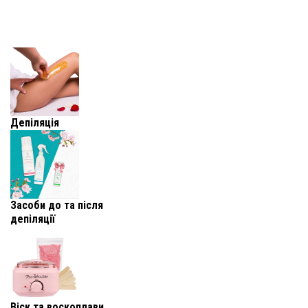
Депіляція
Засоби до та після
депіляції
Віск та воскоплави