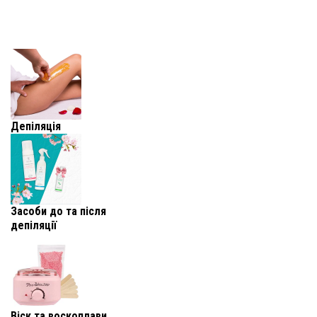
Депіляція
Засоби до та після
депіляції
Віск та воскоплави