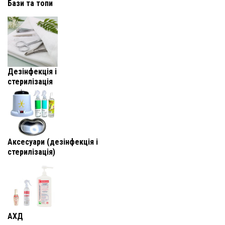
Бази та топи
Дезінфекція і
стерилізація
Аксесуари (дезінфекція і
стерилізація)
АХД