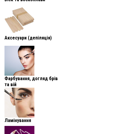
Аксесуари (депіляція)
Фарбування, догляд брів
та вій
Ламінування